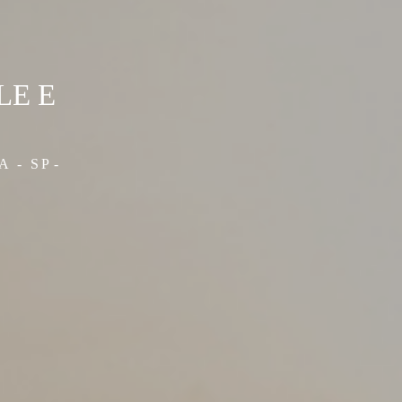
LE E
 - SP