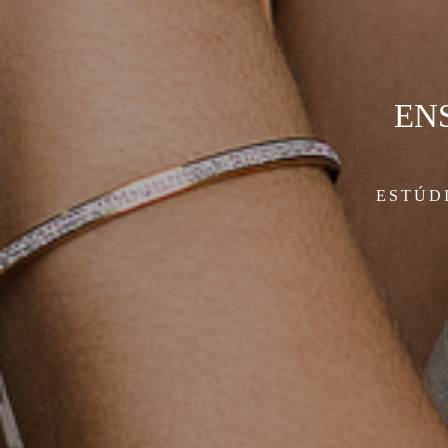
ENS
ESTÚD