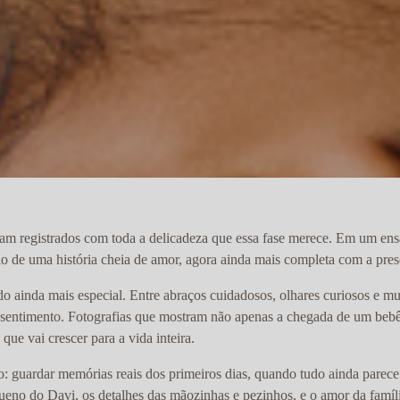
ram registrados com toda a delicadeza que essa fase merece. Em um ens
cio de uma história cheia de amor, agora ainda mais completa com a pre
do ainda mais especial. Entre abraços cuidadosos, olhares curiosos e m
e sentimento. Fotografias que mostram não apenas a chegada de um be
ue vai crescer para a vida inteira.
: guardar memórias reais dos primeiros dias, quando tudo ainda parece
eno do Davi, os detalhes das mãozinhas e pezinhos, e o amor da famíl